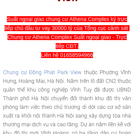
Suất ngoại giao chung cư Athena Complex ký trực
tiếp chủ đầu tư vay 30000 tỷ của Tổng cục cảnh sát
Chung cư Athena Complex Suất ngoại giao - Trực
tiếp CĐT
.
Liên hệ 01658594966
Chung cư Đồng Phát Park View
thuộc Phường Vĩnh
Hưng, Hoàng Mai, Hà Nội. Nằm trên lô đất CN2 thuộc
quần thể khu công nghiệp Vĩnh Tuy đã được UBND
Thành phố Hà Nội chuyển đổi thành khu đô thị văn
phòng làm việc theo chủ trương di dời các cơ sở sản
xuất ra khỏi nội thành Hà Nội sang xây dựng tòa nhà
thương mại dịch vụ và cao tầng. Dự án nằm liền kề với
khu đô thị mới Vĩnh Hoàng, có hạ tầng dân cư hoàn